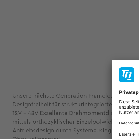
Unsere nächste Generation Frameless Hohlw
Designfreiheit für strukturintegrierte Antrie
12V - 48V Exzellente Drehmomentdichte zu ein
mittels orthozyklischer Einzelpolwicklung Th
Antriebsdesign durch Systemauslegung mittels