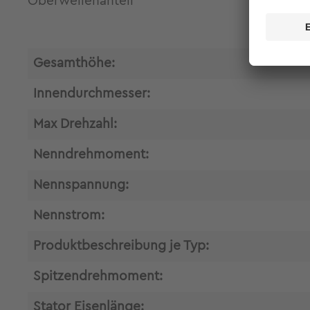
Oberwellenanteil
Gesamthöhe:
Innendurchmesser:
Max Drehzahl:
Nenndrehmoment:
Nennspannung:
Nennstrom:
Produktbeschreibung je Typ:
Spitzendrehmoment:
Stator Eisenlänge: