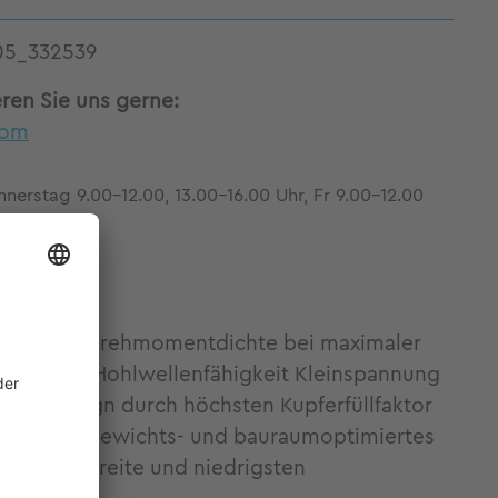
05_332539
eren Sie uns gerne:
com
nerstag 9.00-12.00, 13.00-16.00 Uhr, Fr 9.00-12.00
 Höchste Drehmomentdichte bei maximaler
lexibilität Hohlwellenfähigkeit Kleinspannung
rmes Design durch höchsten Kupferfüllfaktor
ntegration Gewichts- und bauraumoptimiertes
ohe Bandbreite und niedrigsten