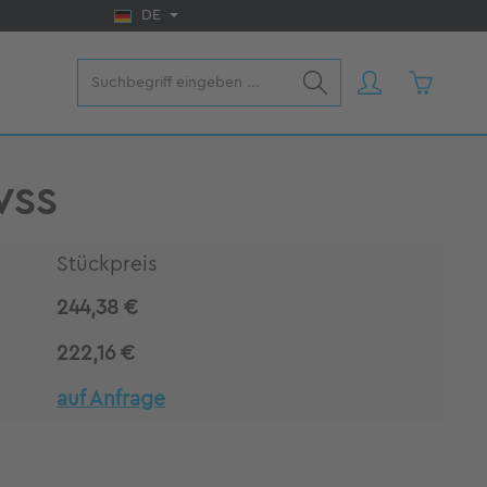
DE
Warenkorb
VSS
Stückpreis
244,38 €
222,16 €
auf Anfrage