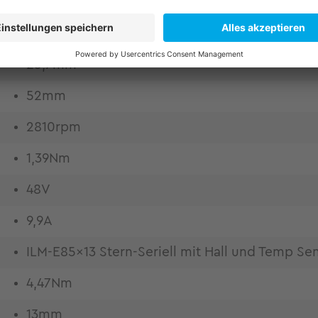
25,7mm
52mm
2810rpm
1,39Nm
48V
9,9A
ILM-E85x13 Stern-Seriell mit Hall und Temp Se
4,47Nm
13mm