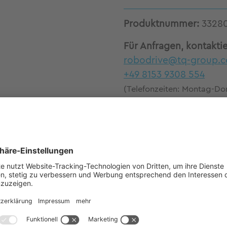
Produktnummer:
3328
Für Anfragen, kontakti
robodrive@tq-group.
+49 8153 9308 554
(Telefonzeiten: Montag-Don
Uhr)
ellen-Servomotoren ILM-E85x13 von TQ-RoboDrive.
bstechnik. Rahmenlose Konstruktion für hohe Designf
em attraktiven Preis-Leistungs-Verhältnis Verlusta
ermisch optimales Aktuatordesign durch Strukturi
 Lastprofilanalyse Optimale Regelbarkeit durch h