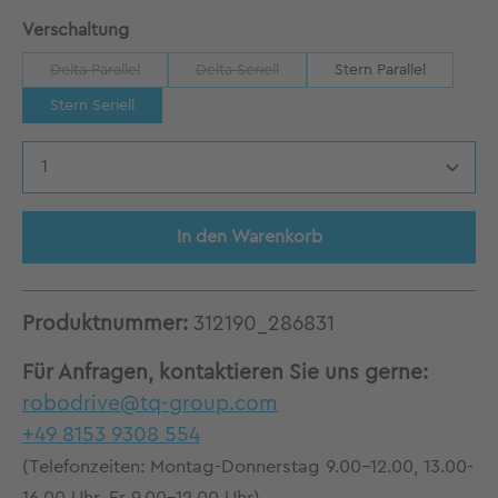
auswählen
Verschaltung
Delta Parallel
Delta Seriell
Stern Parallel
(Diese Option ist zurzeit nicht verfügbar.)
(Diese Option ist zurzeit nicht verfügbar.)
Stern Seriell
Produkt Anzahl: Gib den gewünschten Wert 
In den Warenkorb
Produktnummer:
312190_286831
Für Anfragen, kontaktieren Sie uns gerne:
robodrive@tq-group.com
+49 8153 9308 554
(Telefonzeiten: Montag-Donnerstag 9.00-12.00, 13.00-