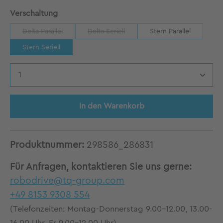
auswählen
Verschaltung
Delta Parallel
Delta Seriell
Stern Parallel
(Diese Option ist zurzeit nicht verfügbar.)
(Diese Option ist zurzeit nicht verfügbar.)
Stern Seriell
Produkt Anzahl: Gib den gewünschten Wert 
In den Warenkorb
Produktnummer:
298586_286831
Für Anfragen, kontaktieren Sie uns gerne:
robodrive@tq-group.com
+49 8153 9308 554
(Telefonzeiten: Montag-Donnerstag 9.00-12.00, 13.00-