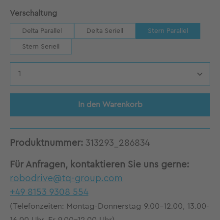
auswählen
Verschaltung
Delta Parallel
Delta Seriell
Stern Parallel
Stern Seriell
Produkt Anzahl: Gib den gewünschten Wert 
In den Warenkorb
Produktnummer:
313293_286834
Für Anfragen, kontaktieren Sie uns gerne:
robodrive@tq-group.com
+49 8153 9308 554
(Telefonzeiten: Montag-Donnerstag 9.00-12.00, 13.00-