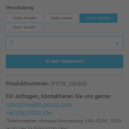
auswählen
Verschaltung
Delta Parallel
Delta Seriell
Stern Parallel
Stern Seriell
Produkt Anzahl: Gib den gewünschten Wert 
In den Warenkorb
Produktnummer:
311735_286835
Für Anfragen, kontaktieren Sie uns gerne:
robodrive@tq-group.com
+49 8153 9308 554
(Telefonzeiten: Montag-Donnerstag 9.00-12.00, 13.00-