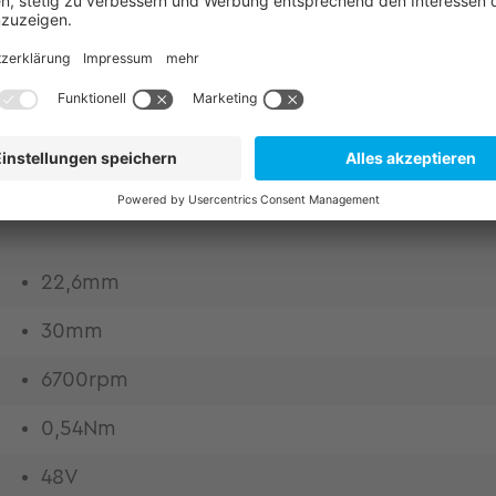
le. Entdecken höchste Drehmomentdichte bei maxim
rch Einbausätze Hohlwellenfähigkeit Kleinspannu
upferfüllfaktor mittels orthozyklischer Einzelpol
raumoptimiertes Antriebsdesign durch Systemausleg
rigsten Oberwellenanteil
22,6mm
30mm
6700rpm
0,54Nm
48V