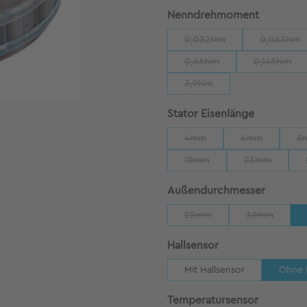
auswähl
Nenndrehmoment
0,032Nm
0,063Nm
(Diese Option ist zurzeit n
(Diese 
0,66Nm
0,145Nm
(Diese Option ist zurzeit ni
(Diese Op
3,9Nm
(Diese Option ist zurzeit nic
auswähle
Stator Eisenlänge
4mm
6mm
8
(Diese Option ist zurzeit nich
(Diese Option i
18mm
23mm
(Diese Option ist zurzeit nic
(Diese Option
auswäh
Außendurchmesser
25mm
38mm
(Diese Option ist zurzeit nic
(Diese Option
auswählen
Hallsensor
Mit Hallsensor
Ohne 
auswähle
Temperatursensor