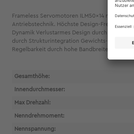
Frameless Servomotoren ILM50x14 mit Hohlwel
Antriebstechnik. Höchste Design-Freiheit du
Dynamik Verlustarmes Design durch höchsten K
durch Strukturintegration Gewichts- und bau
Regelbarkeit durch hohe Bandbreite und nied
Gesamthöhe:
Innendurchmesser:
Max Drehzahl:
Nenndrehmoment:
Nennspannung: