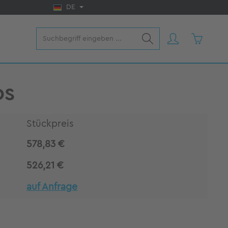
DE
Warenkorb
DS
Stückpreis
578,83 €
526,21 €
auf Anfrage