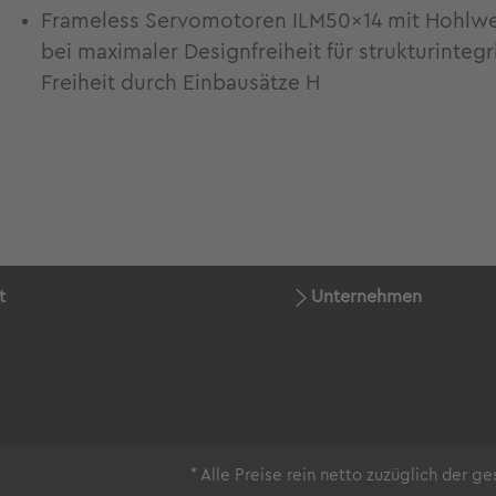
Frameless Servomotoren ILM50x14 mit Hohlw
bei maximaler Designfreiheit für strukturinteg
Freiheit durch Einbausätze H
t
Unternehmen
* Alle Preise rein netto zuzüglich der 