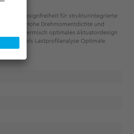
aler Designfreiheit für strukturintegrierte
ng 12V - 48V Hohe Drehmomentdichte und
wicklung Thermisch optimales Aktuatordesign
ung mittels Lastprofilanalyse Optimale