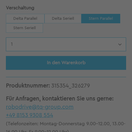
auswählen
Verschaltung
Delta Parallel
Delta Seriell
Stern Parallel
Stern Seriell
Produkt Anzahl: Gib den gewünschten Wert 
In den Warenkorb
Produktnummer:
315354_326279
Für Anfragen, kontaktieren Sie uns gerne:
robodrive@tq-group.com
+49 8153 9308 554
(Telefonzeiten: Montag-Donnerstag 9.00-12.00, 13.00-