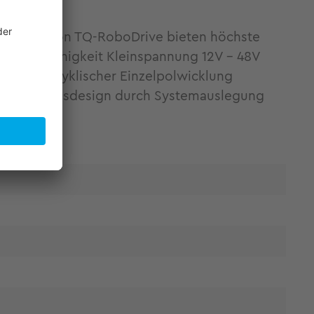
produkte von TQ-RoboDrive bieten höchste
lwellenfähigkeit Kleinspannung 12V - 48V
ls orthozyklischer Einzelpolwicklung
tes Antriebsdesign durch Systemauslegung
lenanteil