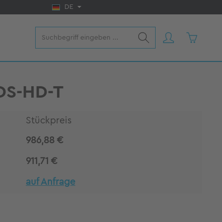
DE
Warenkorb
DS-HD-T
Stückpreis
986,88 €
911,71 €
auf Anfrage