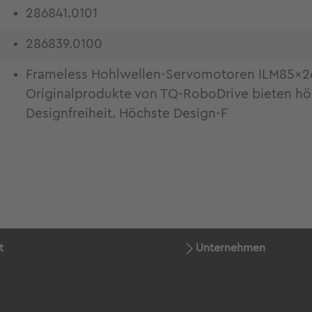
286841.0101
286839.0100
Frameless Hohlwellen-Servomotoren ILM85x26 f
Originalprodukte von TQ-RoboDrive bieten h
Designfreiheit. Höchste Design-F
t
Unternehmen