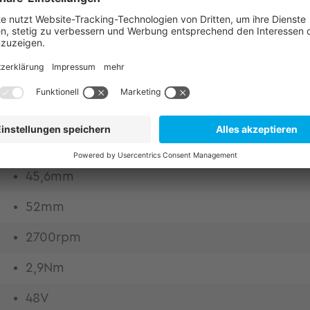
für strukturintegrierte Antriebstechnik. Original
it. Höchste Design-Freiheit durch Einbausätze Hoh
mes Design durch höchsten Kupferfüllfaktor mitte
rukturintegration Gewichts- und bauraumoptimier
eit durch hohe Bandbreite und niedrigsten Oberwel
45,6mm
52mm
2700rpm
2,9Nm
48V