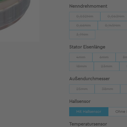
auswähl
Nenndrehmoment
0,032Nm
0,063Nm
(Diese Option ist zurzeit n
(Diese 
0,66Nm
0,145Nm
(Diese Option ist zurzeit ni
(Diese Op
3,9Nm
(Diese Option ist zurzeit nic
auswähle
Stator Eisenlänge
4mm
6mm
8
(Diese Option ist zurzeit nich
(Diese Option i
18mm
23mm
(Diese Option ist zurzeit nic
(Diese Option
auswäh
Außendurchmesser
25mm
38mm
(Diese Option ist zurzeit nic
(Diese Option
auswählen
Hallsensor
Mit Hallsensor
Ohne 
auswähle
Temperatursensor