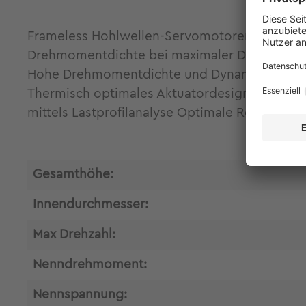
Frameless Hohlwellen-Servomotoren ILM85x26 
Drehmomentdichte bei maximaler Designfreihe
Hohe Drehmomentdichte und Dynamik Verlustar
Thermisch optimales Aktuatordesign durch St
mittels Lastprofilanalyse Optimale Regelbark
Gesamthöhe:
Innendurchmesser:
Max Drehzahl:
Nenndrehmoment:
Nennspannung: